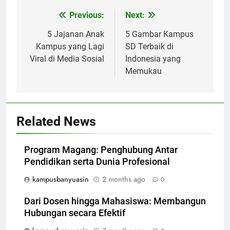
Post
Previous:
Next:
navigation
5 Jajanan Anak
5 Gambar Kampus
Kampus yang Lagi
SD Terbaik di
Viral di Media Sosial
Indonesia yang
Memukau
Related News
Program Magang: Penghubung Antar
Pendidikan serta Dunia Profesional
kampusbanyuasin
2 months ago
0
Dari Dosen hingga Mahasiswa: Membangun
Hubungan secara Efektif