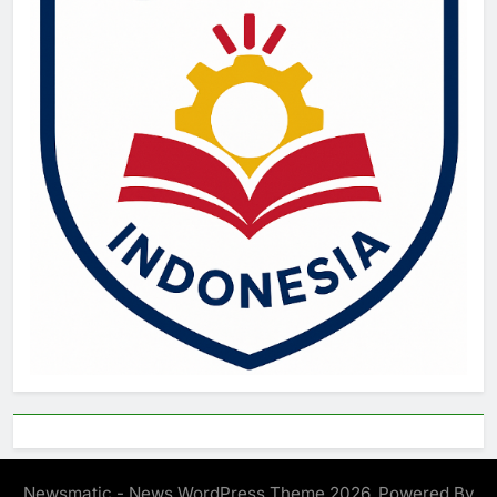
Newsmatic - News WordPress Theme 2026. Powered By