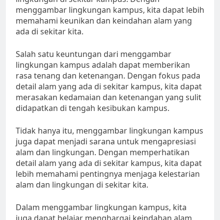
menggambar lingkungan kampus, kita dapat lebih
memahami keunikan dan keindahan alam yang
ada di sekitar kita.
Salah satu keuntungan dari menggambar
lingkungan kampus adalah dapat memberikan
rasa tenang dan ketenangan. Dengan fokus pada
detail alam yang ada di sekitar kampus, kita dapat
merasakan kedamaian dan ketenangan yang sulit
didapatkan di tengah kesibukan kampus.
Tidak hanya itu, menggambar lingkungan kampus
juga dapat menjadi sarana untuk mengapresiasi
alam dan lingkungan. Dengan memperhatikan
detail alam yang ada di sekitar kampus, kita dapat
lebih memahami pentingnya menjaga kelestarian
alam dan lingkungan di sekitar kita.
Dalam menggambar lingkungan kampus, kita
juga dapat belajar menghargai keindahan alam