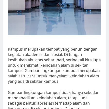
Kampus merupakan tempat yang penuh dengan
kegiatan akademis dan sosial. Di tengah
kesibukan aktivitas sehari-hari, seringkali kita lupa
untuk menikmati keindahan alam di sekitar
kampus. Gambar lingkungan kampus merupakan
salah satu cara untuk menyelami keindahan alam
yang ada di sekitar kampus.
Gambar lingkungan kampus tidak hanya sekedar
mengabadikan keindahan alam, tetapi juga
sebagai bentuk apresiasi terhadap alam dan
lingkungan di sekitar kampus. Dengan