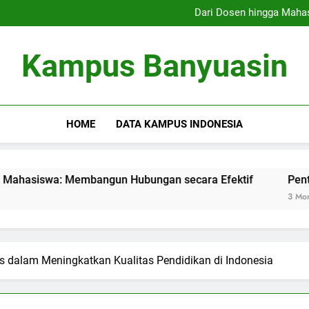
Program Magang: Penghubung
Dari Dosen hingga Maha
Pentingnya Silabus Indepe
Pembelajaran Campuran: Gabu
Program Magang: Penghubung
Kampus Banyuasin
Dari Dosen hingga Maha
Pentingnya Silabus Indepe
Pembelajaran Campuran: Gabu
HOME
DATA KAMPUS INDONESIA
wa: Membangun Hubungan secara Efektif
Pentingnya Si
3 Months Ago
s dalam Meningkatkan Kualitas Pendidikan di Indonesia