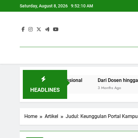
Skip
Saturday, August 8, 2026
9:52:10 AM
to
content
n serta Dunia Profesional
Dari Dosen hingga Mahasis
3 Months Ago
HEADLINES
Home
Artikel
Judul: Keunggulan Portal Kampu