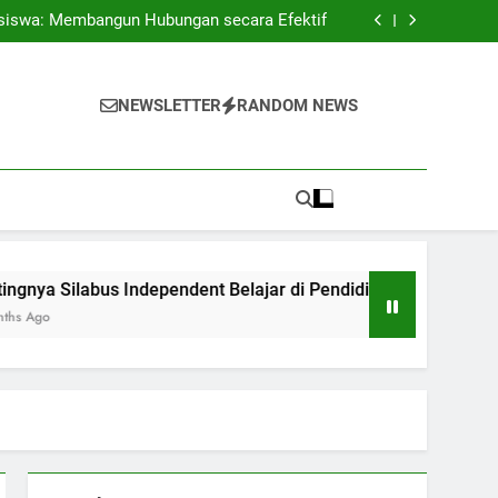
 Antar Pendidikan serta Dunia Profesional
siswa: Membangun Hubungan secara Efektif
ndent Belajar di Pendidikan Perguruan Tinggi
Kontemporer
ngan Berhasil Antara Daring dan Pertemuan
Langsung
 Antar Pendidikan serta Dunia Profesional
siswa: Membangun Hubungan secara Efektif
NEWSLETTER
RANDOM NEWS
ndent Belajar di Pendidikan Perguruan Tinggi
Kontemporer
ngan Berhasil Antara Daring dan Pertemuan
Langsung
labus Independent Belajar di Pendidikan Perguruan Tinggi Ko