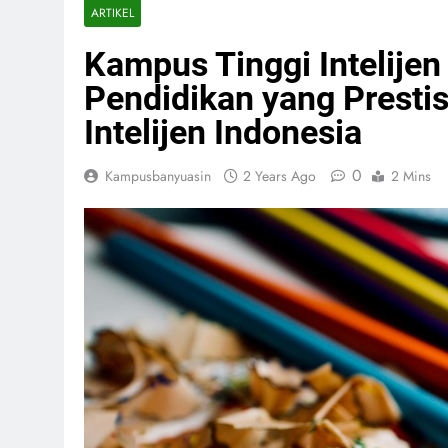
ARTIKEL
Kampus Tinggi Intelije
Pendidikan yang Presti
Intelijen Indonesia
0
Kampusbanyuasin
2 Years Ago
2 Mins