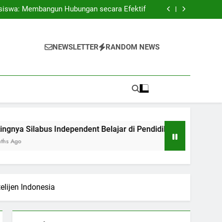
 Antar Pendidikan serta Dunia Profesional
siswa: Membangun Hubungan secara Efektif
ndent Belajar di Pendidikan Perguruan Tinggi
Kontemporer
ngan Berhasil Antara Daring dan Pertemuan
Langsung
 Antar Pendidikan serta Dunia Profesional
siswa: Membangun Hubungan secara Efektif
NEWSLETTER
RANDOM NEWS
ndent Belajar di Pendidikan Perguruan Tinggi
Kontemporer
ngan Berhasil Antara Daring dan Pertemuan
Langsung
s Independent Belajar di Pendidikan Perguruan Tinggi Konte
elijen Indonesia