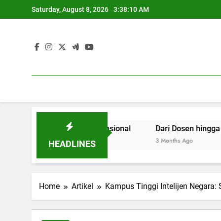
Skip
Saturday, August 8, 2026
3:38:11 AM
to
content
erta Dunia Profesional
Dari Dosen hingga Mahasiswa:
3 Months Ago
HEADLINES
Home
Artikel
Kampus Tinggi Intelijen Negara: