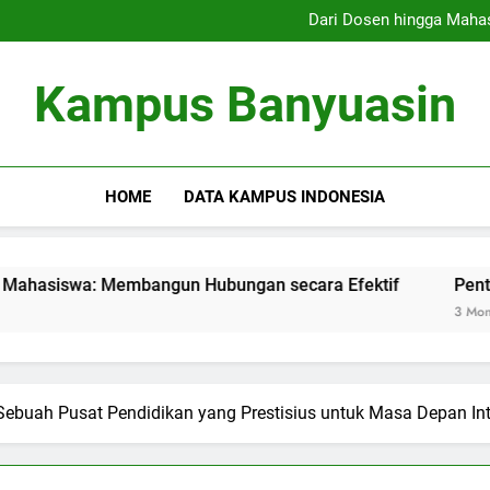
Program Magang: Penghubung
Dari Dosen hingga Maha
Pentingnya Silabus Indepe
Pembelajaran Campuran: Gabu
Program Magang: Penghubung
Kampus Banyuasin
Dari Dosen hingga Maha
Pentingnya Silabus Indepe
Pembelajaran Campuran: Gabu
HOME
DATA KAMPUS INDONESIA
 Membangun Hubungan secara Efektif
Pentingnya Silabu
3 Months Ago
 Sebuah Pusat Pendidikan yang Prestisius untuk Masa Depan Int