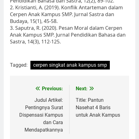
Pendidikan Bahasa dan Sastra, 12(2), 89-102.
2. Kristianti, A. (2019). Konflik Antarteman dalam
Cerpen Anak Kampus SMP. Jurnal Sastra dan
Budaya, 15(1), 45-58.
3. Saputra, R. (2020). Pesan Moral dalam Cerpen
Anak Kampus SMP. Jurnal Pendidikan Bahasa dan
Sastra, 14(3), 112-125.
Tagged:
cerpen singkat anak kampus smp
Post
Previous:
Next:
navigation
Judul Artikel:
Title: Pantun
Pentingnya Surat
Nasehat 4 Baris
Dispensasi Kampus
untuk Anak Kampus
dan Cara
Mendapatkannya