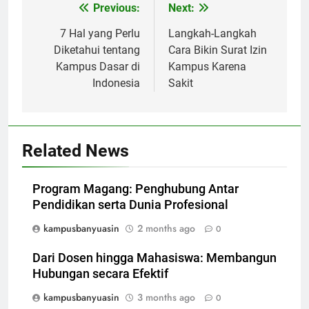
Post
Previous:
Next:
navigation
7 Hal yang Perlu
Langkah-Langkah
Diketahui tentang
Cara Bikin Surat Izin
Kampus Dasar di
Kampus Karena
Indonesia
Sakit
Related News
Program Magang: Penghubung Antar
Pendidikan serta Dunia Profesional
kampusbanyuasin
2 months ago
0
Dari Dosen hingga Mahasiswa: Membangun
Hubungan secara Efektif
kampusbanyuasin
3 months ago
0