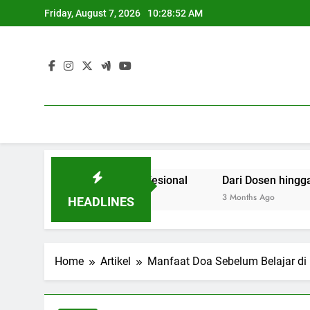
Skip
Friday, August 7, 2026
10:28:53 AM
to
content
rta Dunia Profesional
Dari Dosen hingga Mahasiswa: 
3 Months Ago
HEADLINES
Home
Artikel
Manfaat Doa Sebelum Belajar d