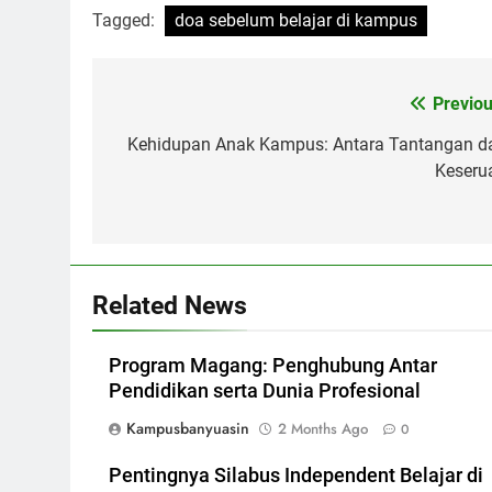
Tagged:
doa sebelum belajar di kampus
Post
Previou
navigation
Kehidupan Anak Kampus: Antara Tantangan d
Keseru
Related News
Program Magang: Penghubung Antar
Pendidikan serta Dunia Profesional
Kampusbanyuasin
2 Months Ago
0
Pentingnya Silabus Independent Belajar di