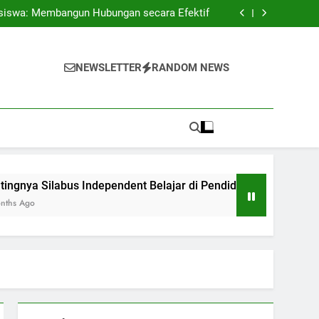
 Antar Pendidikan serta Dunia Profesional
siswa: Membangun Hubungan secara Efektif
ndent Belajar di Pendidikan Perguruan Tinggi
Kontemporer
ngan Berhasil Antara Daring dan Pertemuan
Langsung
 Antar Pendidikan serta Dunia Profesional
siswa: Membangun Hubungan secara Efektif
NEWSLETTER
RANDOM NEWS
ndent Belajar di Pendidikan Perguruan Tinggi
Kontemporer
ngan Berhasil Antara Daring dan Pertemuan
Langsung
s Independent Belajar di Pendidikan Perguruan Tinggi Kontem