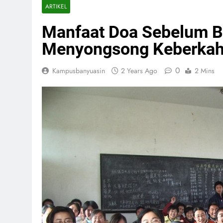
ARTIKEL
Manfaat Doa Sebelum Be
Menyongsong Keberkah
0
Kampusbanyuasin
2 Years Ago
2 Mins