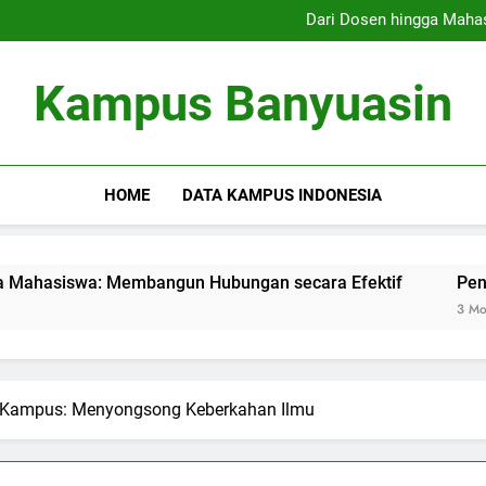
Program Magang: Penghubung
Dari Dosen hingga Maha
Pentingnya Silabus Indepe
Pembelajaran Campuran: Gabu
Program Magang: Penghubung
Kampus Banyuasin
Dari Dosen hingga Maha
Pentingnya Silabus Indepe
Pembelajaran Campuran: Gabu
HOME
DATA KAMPUS INDONESIA
Membangun Hubungan secara Efektif
Pentingnya Silabu
3 Months Ago
i Kampus: Menyongsong Keberkahan Ilmu