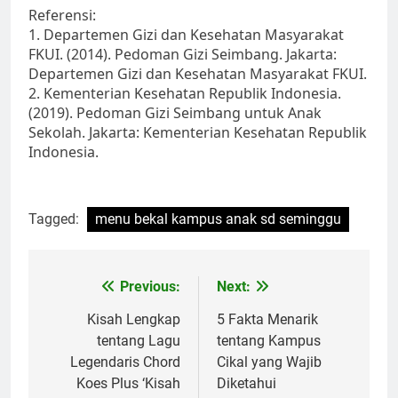
Referensi:
1. Departemen Gizi dan Kesehatan Masyarakat
FKUI. (2014). Pedoman Gizi Seimbang. Jakarta:
Departemen Gizi dan Kesehatan Masyarakat FKUI.
2. Kementerian Kesehatan Republik Indonesia.
(2019). Pedoman Gizi Seimbang untuk Anak
Sekolah. Jakarta: Kementerian Kesehatan Republik
Indonesia.
Tagged:
menu bekal kampus anak sd seminggu
Post
Previous:
Next:
navigation
Kisah Lengkap
5 Fakta Menarik
tentang Lagu
tentang Kampus
Legendaris Chord
Cikal yang Wajib
Koes Plus ‘Kisah
Diketahui