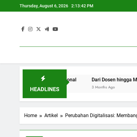
Skip
Thursday, August 6, 2026
2:13:43 PM
to
content
rta Dunia Profesional
Dari Dosen hingga Mahasiswa: 
3 Months Ago
HEADLINES
Home
Artikel
Perubahan Digitalisasi: Membang