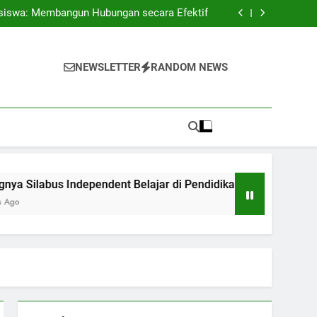
 Antar Pendidikan serta Dunia Profesional
siswa: Membangun Hubungan secara Efektif
ndent Belajar di Pendidikan Perguruan Tinggi
Kontemporer
ngan Berhasil Antara Daring dan Pertemuan
Langsung
 Antar Pendidikan serta Dunia Profesional
siswa: Membangun Hubungan secara Efektif
NEWSLETTER
RANDOM NEWS
ndent Belajar di Pendidikan Perguruan Tinggi
Kontemporer
ngan Berhasil Antara Daring dan Pertemuan
Langsung
 Independent Belajar di Pendidikan Perguruan Tinggi Kontemp