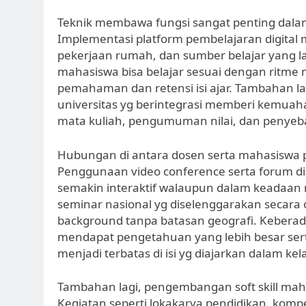
Teknik membawa fungsi sangat penting dalam
Implementasi platform pembelajaran digital 
pekerjaan rumah, dan sumber belajar yang l
mahasiswa bisa belajar sesuai dengan ritm
pemahaman dan retensi isi ajar. Tambahan la
universitas yg berintegrasi memberi kemuah
mata kuliah, pengumuman nilai, dan penye
Hubungan di antara dosen serta mahasiswa pu
Penggunaan video conference serta forum dis
semakin interaktif walaupun dalam keadaan 
seminar nasional yg diselenggarakan seca
background tanpa batasan geografi. Keber
mendapat pengetahuan yang lebih besar serta
menjadi terbatas di isi yg diajarkan dalam kela
Tambahan lagi, pengembangan soft skill mahasi
Kegiatan seperti lokakarya pendidikan, kompe