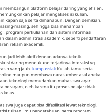
 membangun platform belajar daring yang efisien.
memungkinkan pelajar mengakses isi kuliah,
ain kapan saja serta dimanapun. Dengan demikian,
e masing-masing, sehingga bisa menambah
gi, program perkuliahan dan sistem informasi
an dalam administrasi akademik, seperti pendaftaran
baran rekam akademik.
n jadi lebih aktif dengan adanya teknik.
kusi daring mendukung terjadinya interaksi yg
rasio yang jauh.
kampussiak
Kuliah tamu serta
ra online maupun membawa narasumber asal aneka
adaan teknologi memudahkan mahasiswa agar
 beragam, oleh karena itu proses belajar tidak
s kelas.
swa juga dapat bisa difasilitasi lewat teknologi.
tisi tulisan ilmu pengetahuan, serta program