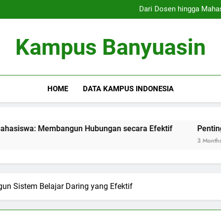
Program Magang: Penghubung
Dari Dosen hingga Maha
Pentingnya Silabus Indepe
Pembelajaran Campuran: Gabu
Program Magang: Penghubung
Kampus Banyuasin
Dari Dosen hingga Maha
Pentingnya Silabus Indepe
Pembelajaran Campuran: Gabu
HOME
DATA KAMPUS INDONESIA
Membangun Hubungan secara Efektif
Pentingnya Silabus
3 Months Ago
un Sistem Belajar Daring yang Efektif