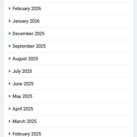
February 2026
January 2026
December 2025
September 2025
August 2025
July 2025
June 2025
May 2025
April 2025
March 2025
February 2025