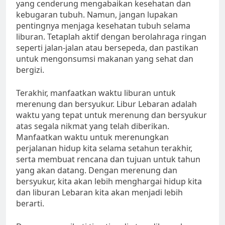
yang cenderung mengabaikan kesehatan dan
kebugaran tubuh. Namun, jangan lupakan
pentingnya menjaga kesehatan tubuh selama
liburan. Tetaplah aktif dengan berolahraga ringan
seperti jalan-jalan atau bersepeda, dan pastikan
untuk mengonsumsi makanan yang sehat dan
bergizi.
Terakhir, manfaatkan waktu liburan untuk
merenung dan bersyukur. Libur Lebaran adalah
waktu yang tepat untuk merenung dan bersyukur
atas segala nikmat yang telah diberikan.
Manfaatkan waktu untuk merenungkan
perjalanan hidup kita selama setahun terakhir,
serta membuat rencana dan tujuan untuk tahun
yang akan datang. Dengan merenung dan
bersyukur, kita akan lebih menghargai hidup kita
dan liburan Lebaran kita akan menjadi lebih
berarti.