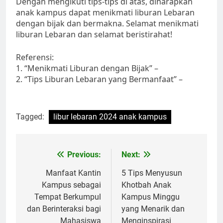
Dengan mengikuti tips-tips di atas, diharapkan
anak kampus dapat menikmati liburan Lebaran
dengan bijak dan bermakna. Selamat menikmati
liburan Lebaran dan selamat beristirahat!
Referensi:
1. “Menikmati Liburan dengan Bijak” –
2. “Tips Liburan Lebaran yang Bermanfaat” –
Tagged:
libur lebaran 2024 anak kampus
Post
Previous:
Next:
navigation
Manfaat Kantin
5 Tips Menyusun
Kampus sebagai
Khotbah Anak
Tempat Berkumpul
Kampus Minggu
dan Berinteraksi bagi
yang Menarik dan
Mahasiswa
Menginspirasi