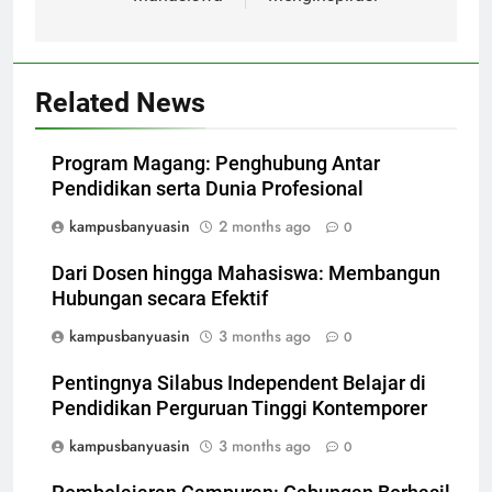
Related News
Program Magang: Penghubung Antar
Pendidikan serta Dunia Profesional
kampusbanyuasin
2 months ago
0
Dari Dosen hingga Mahasiswa: Membangun
Hubungan secara Efektif
kampusbanyuasin
3 months ago
0
Pentingnya Silabus Independent Belajar di
Pendidikan Perguruan Tinggi Kontemporer
kampusbanyuasin
3 months ago
0