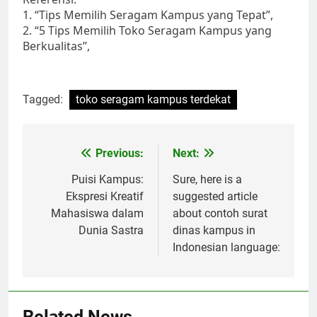
1. “Tips Memilih Seragam Kampus yang Tepat”,
2. “5 Tips Memilih Toko Seragam Kampus yang
Berkualitas”,
Tagged:
toko seragam kampus terdekat
Post
Previous:
Next:
navigation
Puisi Kampus:
Sure, here is a
Ekspresi Kreatif
suggested article
Mahasiswa dalam
about contoh surat
Dunia Sastra
dinas kampus in
Indonesian language:
Related News